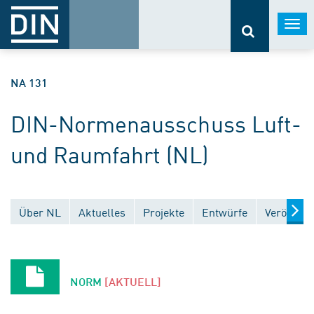
Togg
navi
NA 131
DIN-Normenausschuss Luft-
und Raumfahrt (NL)
Über NL
Aktuelles
Projekte
Entwürfe
Veröffent
NORM
[AKTUELL]