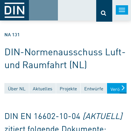
Togg
navi
NA 131
DIN-Normenausschuss Luft-
und Raumfahrt (NL)
Über NL
Aktuelles
Projekte
Entwürfe
Veröffent
DIN EN 16602-10-04
[AKTUELL]
zitiert folgende Dokumente: