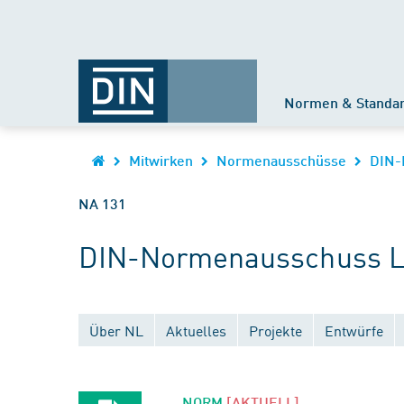
Normen & Standa
Mitwirken
Normenausschüsse
DIN-
NA 131
DIN-Normenausschuss Lu
Über NL
Aktuelles
Projekte
Entwürfe
NORM
[AKTUELL]