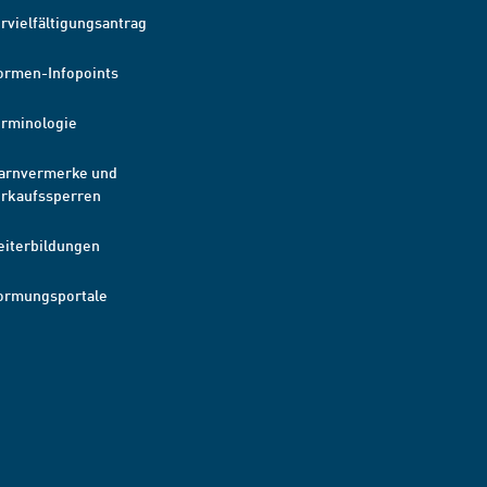
rvielfältigungsantrag
ormen-Infopoints
erminologie
arnvermerke und
erkaufssperren
eiterbildungen
ormungsportale