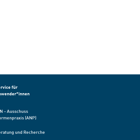
rvice für
nwender*innen
N – Ausschuss
ormenpraxis (ANP)
eratung und Recherche