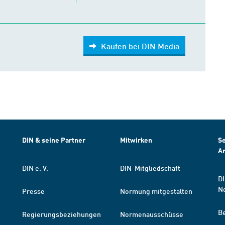
Kaufen bei DIN Media
DIN & seine Partner
Mitwirken
Se
A
DIN e. V.
DIN-Mitgliedschaft
DI
N
Presse
Normung mitgestalten
B
Regierungsbeziehungen
Normenausschüsse