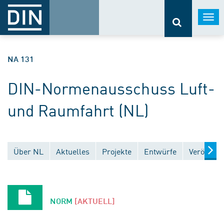
Togg
navi
NA 131
DIN-Normenausschuss Luft-
und Raumfahrt (NL)
Über NL
Aktuelles
Projekte
Entwürfe
Veröffent
NORM
[AKTUELL]