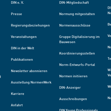
DIN e. V.
DIN-Mitgliedschaft
DI
N
Presse
Normung mitgestalten
B
Regierungsbeziehungen
Normenausschüsse
Ve
Veranstaltungen
Gruppe Digitalisierung im
Bauwesen
N
DIN in der Welt
Koordinierungsstellen
T
Publikationen
Norm-Entwurfs-Portal
W
Newsletter abonnieren
V
g
Normen initiieren
Ausstellung NormenWerk
W
DIN-Anzeiger
Karriere
N
Ausschreibungen
Anfahrt
DIN Young Professionals