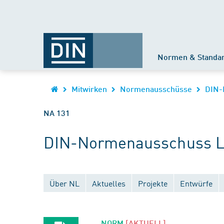
Normen & Standa
Mitwirken
Normenausschüsse
DIN-
NA 131
DIN-Normenausschuss Lu
Über NL
Aktuelles
Projekte
Entwürfe
NORM
[AKTUELL]