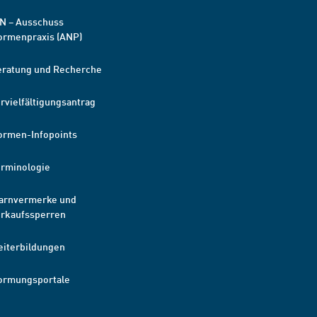
N – Ausschuss
ormenpraxis (ANP)
eratung und Recherche
rvielfältigungsantrag
ormen-Infopoints
erminologie
arnvermerke und
erkaufssperren
eiterbildungen
ormungsportale