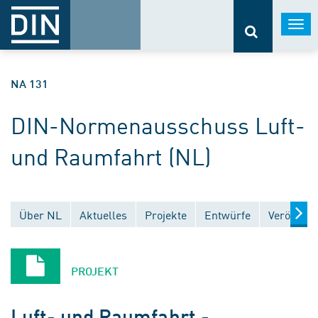
Togg
navi
NA 131
DIN-Normenausschuss Luft-
und Raumfahrt (NL)
Über NL
Aktuelles
Projekte
Entwürfe
Veröffent
PROJEKT
Luft- und Raumfahrt -