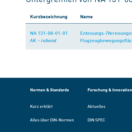
Kurzbezeichnung
Name
NA 131-08-01-01
Enteisungs-/Vereisungss
AK
- ruhend
Flugzeugbewegungsflä
Normen & Standards
Forschung & Innovation
Kurz erklärt
Aktuelles
Alles über DIN-Normen
DIN SPEC