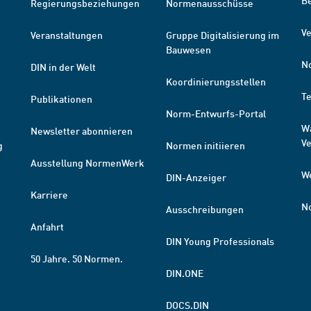
B
Regierungsbeziehungen
Normenausschüsse
Ve
Veranstaltungen
Gruppe Digitalisierung im
Bauwesen
N
DIN in der Welt
Koordinierungsstellen
T
Publikationen
Norm-Entwurfs-Portal
W
Newsletter abonnieren
V
g
Normen initiieren
Ausstellung NormenWerk
W
DIN-Anzeiger
Karriere
N
Ausschreibungen
Anfahrt
DIN Young Professionals
50 Jahre. 50 Normen.
DIN.ONE
DOCS.DIN