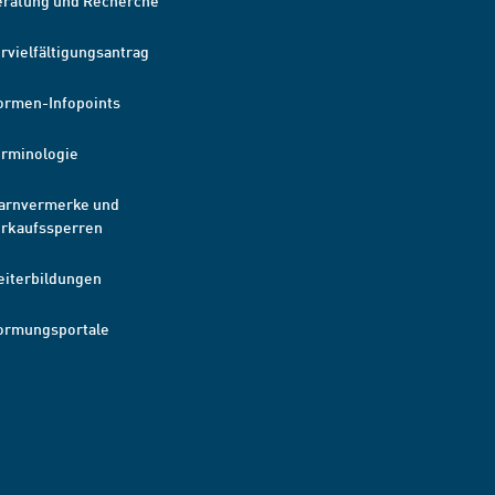
eratung und Recherche
rvielfältigungsantrag
ormen-Infopoints
erminologie
arnvermerke und
erkaufssperren
eiterbildungen
ormungsportale