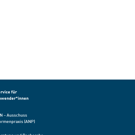
rvice für
nwender*innen
N – Ausschuss
ormenpraxis (ANP)