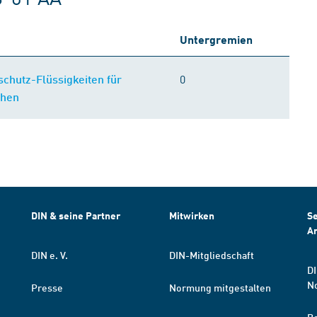
Untergremien
0
chutz-Flüssigkeiten für
chen
DIN & seine Partner
Mitwirken
Se
A
DIN e. V.
DIN-Mitgliedschaft
DI
N
Presse
Normung mitgestalten