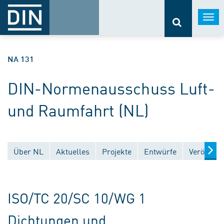
Togg
navi
NA 131
DIN-Normenausschuss Luft-
und Raumfahrt (NL)
Über NL
Aktuelles
Projekte
Entwürfe
Veröffent
ISO/TC 20/SC 10/WG 1
Dichtungen und