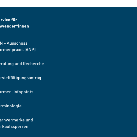
rvice für
nwender*innen
N – Ausschuss
ormenpraxis (ANP)
eratung und Recherche
rvielfältigungsantrag
ormen-Infopoints
erminologie
arnvermerke und
erkaufssperren