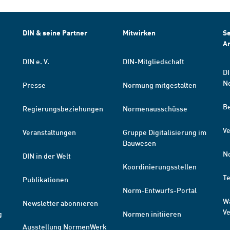
DIN & seine Partner
Mitwirken
Se
A
DIN e. V.
DIN-Mitgliedschaft
DI
N
Presse
Normung mitgestalten
B
Regierungsbeziehungen
Normenausschüsse
Ve
Veranstaltungen
Gruppe Digitalisierung im
Bauwesen
N
DIN in der Welt
Koordinierungsstellen
T
Publikationen
Norm-Entwurfs-Portal
W
Newsletter abonnieren
V
g
Normen initiieren
Ausstellung NormenWerk