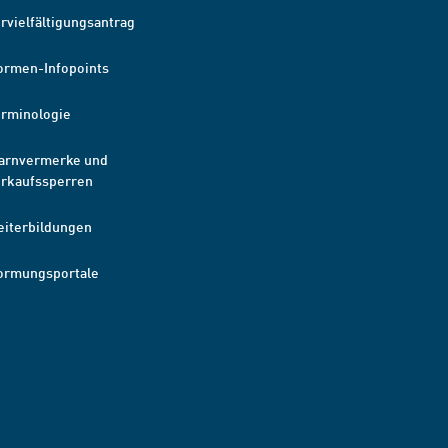
rvielfältigungsantrag
ormen-Infopoints
erminologie
arnvermerke und
erkaufssperren
eiterbildungen
ormungsportale