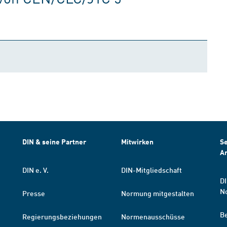
DIN & seine Partner
Mitwirken
Se
A
DIN e. V.
DIN-Mitgliedschaft
DI
N
Presse
Normung mitgestalten
B
Regierungsbeziehungen
Normenausschüsse