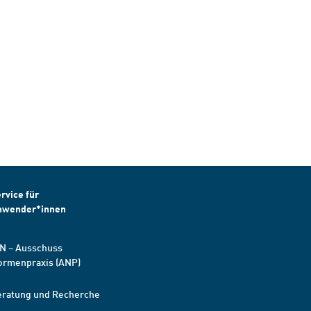
rvice für
nwender*innen
N – Ausschuss
ormenpraxis (ANP)
eratung und Recherche