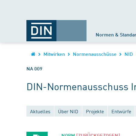
Normen & Standa
Mitwirken
Normenausschüsse
NID
NA 009
DIN-Normenausschuss In
Aktuelles
Über NID
Projekte
Entwürfe
NORM
[ZURÜCKGEZOGEN]