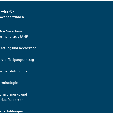
rvice für
nwender*innen
N – Ausschuss
ormenpraxis (ANP)
eratung und Recherche
rvielfältigungsantrag
ormen-Infopoints
erminologie
arnvermerke und
erkaufssperren
eiterbildungen