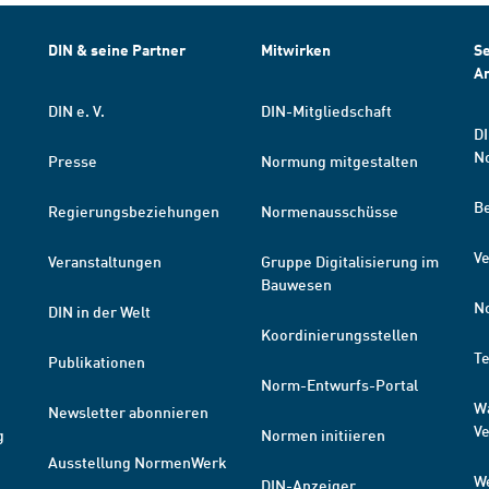
DIN & seine Partner
Mitwirken
Se
A
DIN e. V.
DIN-Mitgliedschaft
DI
N
Presse
Normung mitgestalten
B
Regierungsbeziehungen
Normenausschüsse
Ve
Veranstaltungen
Gruppe Digitalisierung im
Bauwesen
N
DIN in der Welt
Koordinierungsstellen
T
Publikationen
Norm-Entwurfs-Portal
W
Newsletter abonnieren
V
g
Normen initiieren
Ausstellung NormenWerk
W
DIN-Anzeiger