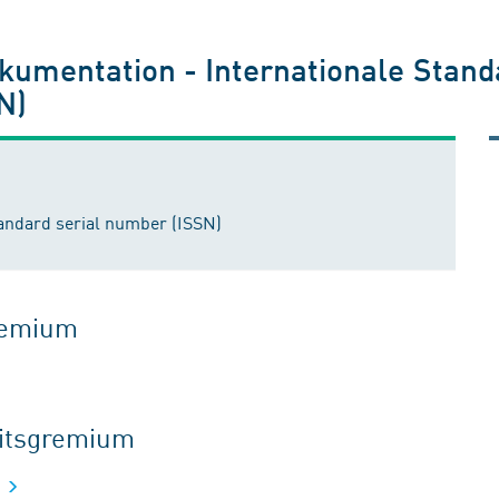
kumentation - Internationale Stan
N)
tandard serial number (ISSN)
gremium
eitsgremium
g