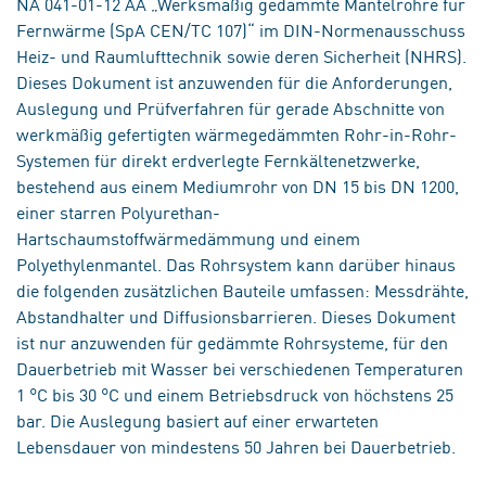
NA 041-01-12 AA „Werksmäßig gedämmte Mantelrohre für
Fernwärme (SpA CEN/TC 107)“ im DIN-Normenausschuss
Heiz- und Raumlufttechnik sowie deren Sicherheit (NHRS).
Dieses Dokument ist anzuwenden für die Anforderungen,
Auslegung und Prüfverfahren für gerade Abschnitte von
werkmäßig gefertigten wärmegedämmten Rohr-in-Rohr-
Systemen für direkt erdverlegte Fernkältenetzwerke,
bestehend aus einem Mediumrohr von DN 15 bis DN 1200,
einer starren Polyurethan-
Hartschaumstoffwärmedämmung und einem
Polyethylenmantel. Das Rohrsystem kann darüber hinaus
die folgenden zusätzlichen Bauteile umfassen: Messdrähte,
Abstandhalter und Diffusionsbarrieren. Dieses Dokument
ist nur anzuwenden für gedämmte Rohrsysteme, für den
Dauerbetrieb mit Wasser bei verschiedenen Temperaturen
1 °C bis 30 °C und einem Betriebsdruck von höchstens 25
bar. Die Auslegung basiert auf einer erwarteten
Lebensdauer von mindestens 50 Jahren bei Dauerbetrieb.