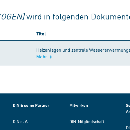
ZOGEN]
wird in folgenden Dokumenten
Titel
Heizanlagen und zentrale Wassererwärmung
Mehr
DIN & seine Partner
Mitwirken
Se
A
DIN e. V.
DIN-Mitgliedschaft
DI