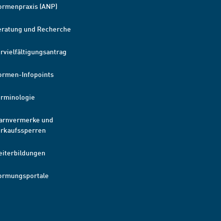
ormenpraxis (ANP)
eratung und Recherche
rvielfältigungsantrag
ormen-Infopoints
erminologie
arnvermerke und
erkaufssperren
eiterbildungen
ormungsportale