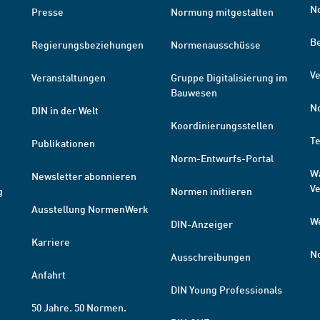
N
Presse
Normung mitgestalten
B
Regierungsbeziehungen
Normenausschüsse
Ve
Veranstaltungen
Gruppe Digitalisierung im
Bauwesen
N
DIN in der Welt
Koordinierungsstellen
T
Publikationen
Norm-Entwurfs-Portal
W
Newsletter abonnieren
V
g
Normen initiieren
Ausstellung NormenWerk
W
DIN-Anzeiger
Karriere
N
Ausschreibungen
Anfahrt
DIN Young Professionals
50 Jahre. 50 Normen.