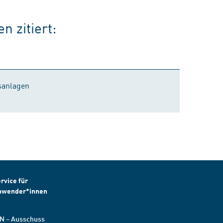
 zitiert:
sanlagen
rvice für
nwender*innen
N – Ausschuss