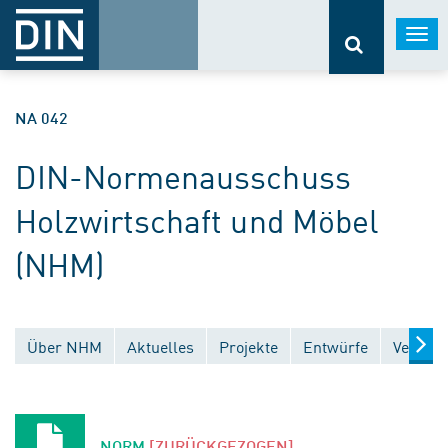
Togg
navi
NA 042
DIN-Normenausschuss
Holzwirtschaft und Möbel
(NHM)
Über NHM
Aktuelles
Projekte
Entwürfe
Veröffe
NORM
[ZURÜCKGEZOGEN]