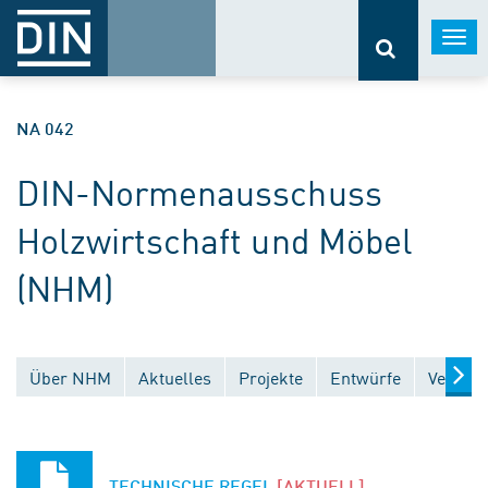
Togg
navi
NA 042
DIN-Normenausschuss
Holzwirtschaft und Möbel
(NHM)
Über NHM
Aktuelles
Projekte
Entwürfe
Veröffe
TECHNISCHE REGEL
[AKTUELL]