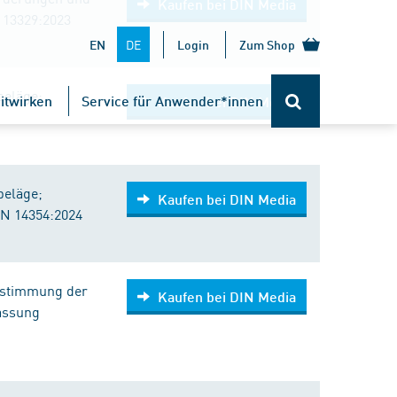
Kaufen bei DIN Media
 13329:2023
DE
EN
Login
Zum Shop
beläge;
itwirken
Service für Anwender*innen
Kaufen bei DIN Media
beläge;
Kaufen bei DIN Media
N 14354:2024
estimmung der
Kaufen bei DIN Media
assung