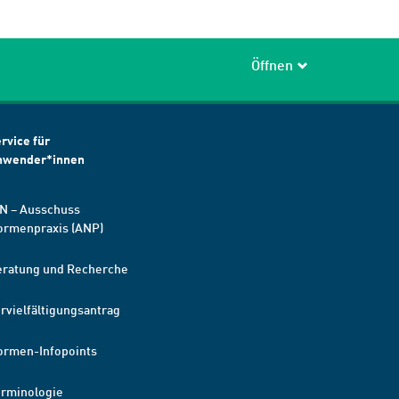
Öffnen
rvice für
nwender*innen
N – Ausschuss
ormenpraxis (ANP)
eratung und Recherche
rvielfältigungsantrag
ormen-Infopoints
erminologie