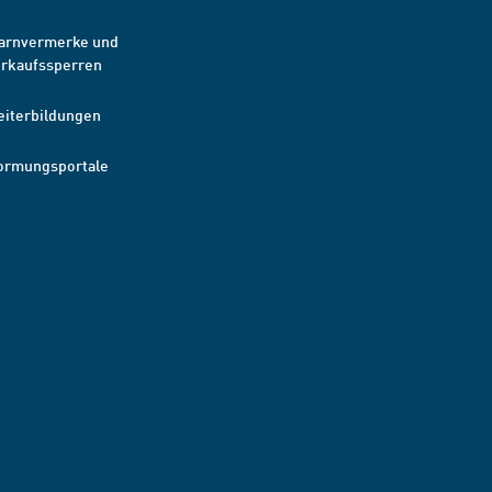
arnvermerke und
erkaufssperren
eiterbildungen
ormungsportale