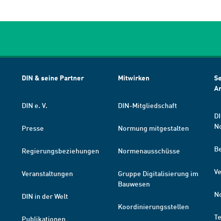
DIN & seine Partner
Mitwirken
Se
A
DIN e. V.
DIN-Mitgliedschaft
DI
N
Presse
Normung mitgestalten
B
Regierungsbeziehungen
Normenausschüsse
Ve
Veranstaltungen
Gruppe Digitalisierung im
Bauwesen
N
DIN in der Welt
Koordinierungsstellen
T
Publikationen