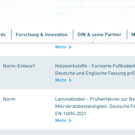
Prüfverfahren; Deutsche Fassung EN
Mehr
Norm
Holzwerkstoffe - Furnierte Fußboden
rds
Forschung & Innovation
DIN & seine Partner
M
Deutsche Fassung EN 14354:2017
Mehr
Norm-Entwurf
Holzwerkstoffe - Furnierte Fußboden
Deutsche und Englische Fassung prE
Mehr
Norm
Laminatböden - Prüfverfahren zur B
Mikrokratzbeständigkeit; Deutsche F
EN 16094:2021
Mehr