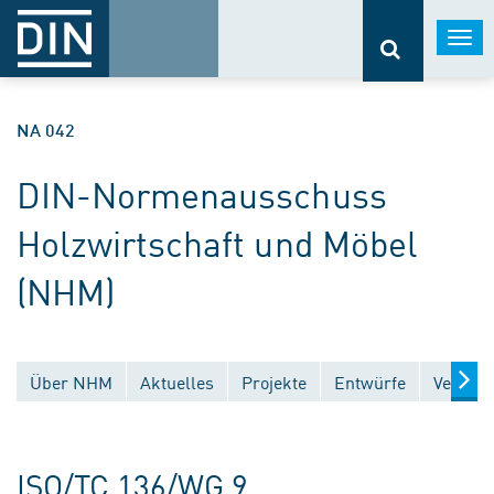
Togg
navi
NA 042
DIN-Normenausschuss
Holzwirtschaft und Möbel
(NHM)
Über NHM
Aktuelles
Projekte
Entwürfe
Veröffe
ISO/TC 136/WG 9