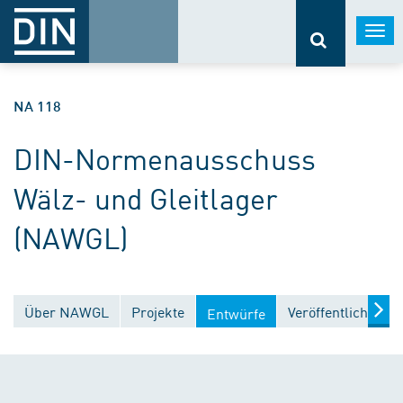
Togg
navi
NA 118
DIN-Normenausschuss
Wälz- und Gleitlager
(NAWGL)
Über NAWGL
Projekte
Veröffentlichunge
Entwürfe