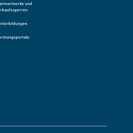
arnvermerke und
erkaufssperren
eiterbildungen
ormungsportale