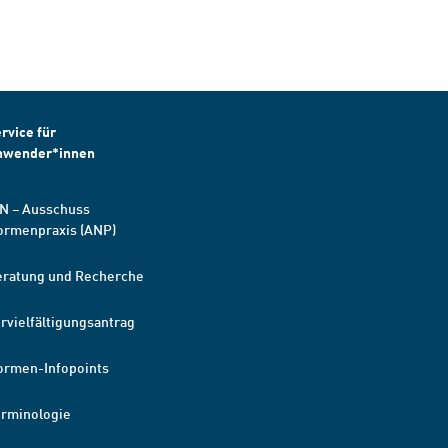
rvice für
nwender*innen
N – Ausschuss
ormenpraxis (ANP)
eratung und Recherche
rvielfältigungsantrag
ormen-Infopoints
erminologie