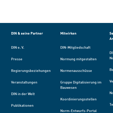
DIN & seine Partner
Mitwirken
Se
A
DIN e. V.
DIN-Mitgliedschaft
DI
N
Presse
Normung mitgestalten
B
Regierungsbeziehungen
Normenausschüsse
Ve
Veranstaltungen
Gruppe Digitalisierung im
Bauwesen
N
DIN in der Welt
Koordinierungsstellen
T
Publikationen
Norm-Entwurfs-Portal