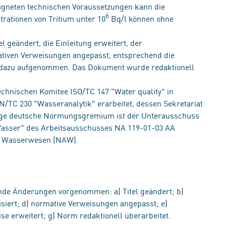
igneten technischen Voraussetzungen kann die
6
trationen von Tritium unter 10
Bq/l können ohne
 geändert, die Einleitung erweitert, der
tiven Verweisungen angepasst, entsprechend die
ur dazu aufgenommen. Das Dokument wurde redaktionell
hnischen Komitee ISO/TC 147 "Water quality" in
TC 230 "Wasseranalytik" erarbeitet, dessen Sekretariat
dige deutsche Normungsgremium ist der Unterausschuss
Wasser" des Arbeitsausschusses NA 119-01-03 AA
 Wasserwesen (NAW).
de Änderungen vorgenommen: a) Titel geändert; b)
siert; d) normative Verweisungen angepasst; e)
se erweitert; g) Norm redaktionell überarbeitet.