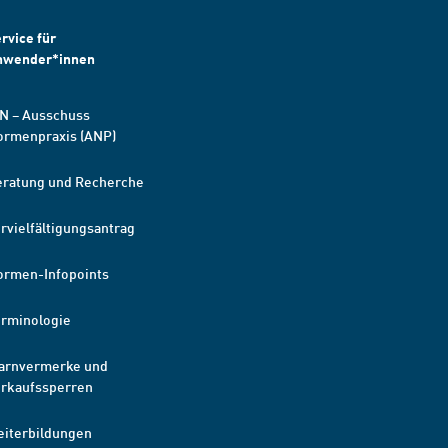
rvice für
nwender*innen
N – Ausschuss
ormenpraxis (ANP)
eratung und Recherche
rvielfältigungsantrag
ormen-Infopoints
erminologie
arnvermerke und
erkaufssperren
eiterbildungen