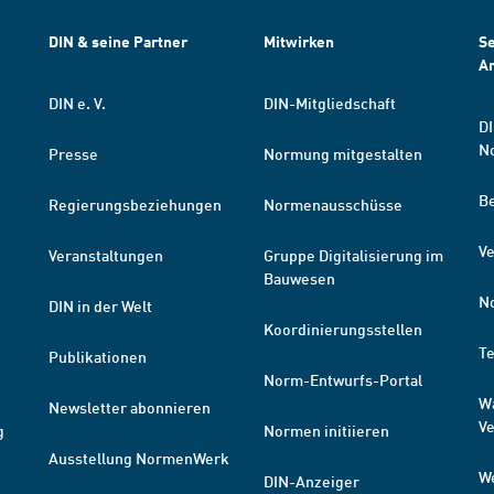
DIN & seine Partner
Mitwirken
Se
A
DIN e. V.
DIN-Mitgliedschaft
DI
N
Presse
Normung mitgestalten
B
Regierungsbeziehungen
Normenausschüsse
Ve
Veranstaltungen
Gruppe Digitalisierung im
Bauwesen
N
DIN in der Welt
Koordinierungsstellen
T
Publikationen
Norm-Entwurfs-Portal
W
Newsletter abonnieren
V
g
Normen initiieren
Ausstellung NormenWerk
W
DIN-Anzeiger