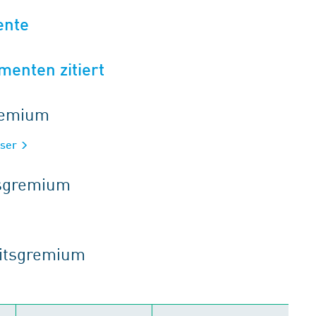
ente
menten zitiert
gremium
sser
tsgremium
eitsgremium