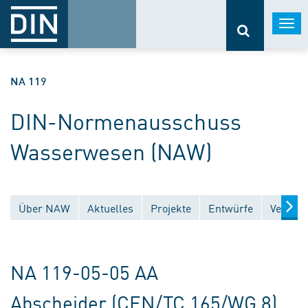
Togg
navi
NA 119
DIN-Normenausschuss
Wasserwesen (NAW)
Über NAW
Aktuelles
Projekte
Entwürfe
Veröffe
NA 119-05-05 AA
Abscheider (CEN/TC 165/WG 8)