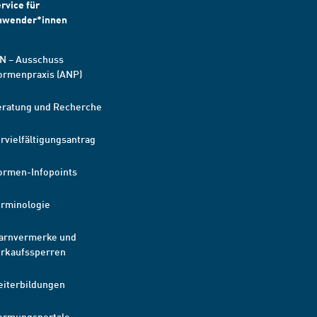
rvice für
nwender*innen
N – Ausschuss
ormenpraxis (ANP)
eratung und Recherche
rvielfältigungsantrag
ormen-Infopoints
erminologie
arnvermerke und
erkaufssperren
eiterbildungen
ormungsportale