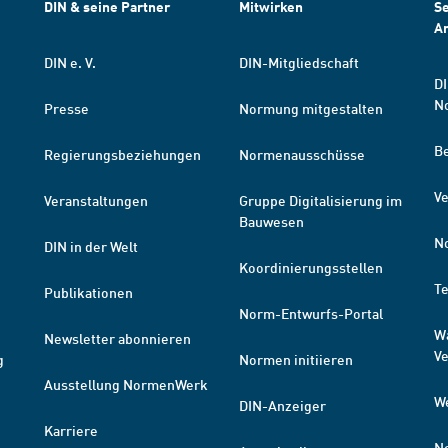
DIN & seine Partner
Mitwirken
Se
A
DIN e. V.
DIN-Mitgliedschaft
DI
N
Presse
Normung mitgestalten
B
Regierungsbeziehungen
Normenausschüsse
Ve
Veranstaltungen
Gruppe Digitalisierung im
Bauwesen
N
DIN in der Welt
Koordinierungsstellen
T
Publikationen
Norm-Entwurfs-Portal
W
Newsletter abonnieren
V
g
Normen initiieren
Ausstellung NormenWerk
W
DIN-Anzeiger
Karriere
N