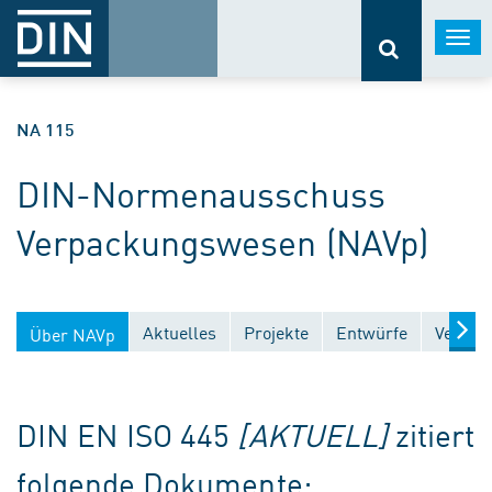
Togg
navi
NA 115
DIN-Normenausschuss
Verpackungswesen (NAVp)
Aktuelles
Projekte
Entwürfe
Veröffe
Über NAVp
DIN EN ISO 445
[AKTUELL]
zitiert
folgende Dokumente: