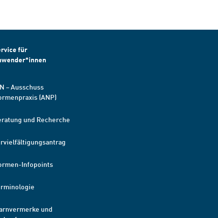
rvice für
nwender*innen
N – Ausschuss
ormenpraxis (ANP)
eratung und Recherche
rvielfältigungsantrag
ormen-Infopoints
erminologie
arnvermerke und