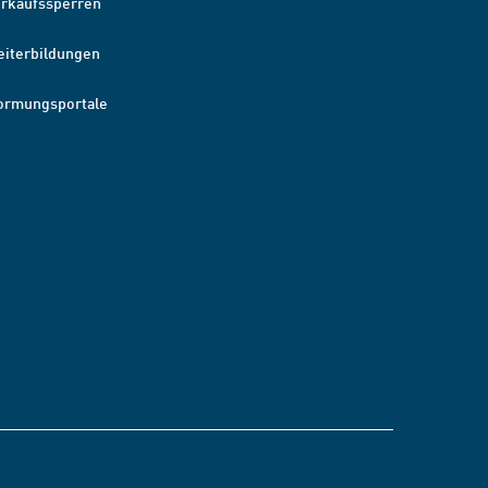
erkaufssperren
eiterbildungen
ormungsportale