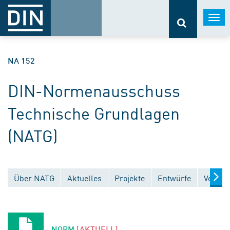
Togg
navi
NA 152
DIN-Normenausschuss
Technische Grundlagen
(NATG)
Über NATG
Aktuelles
Projekte
Entwürfe
Veröff
NORM
[AKTUELL]