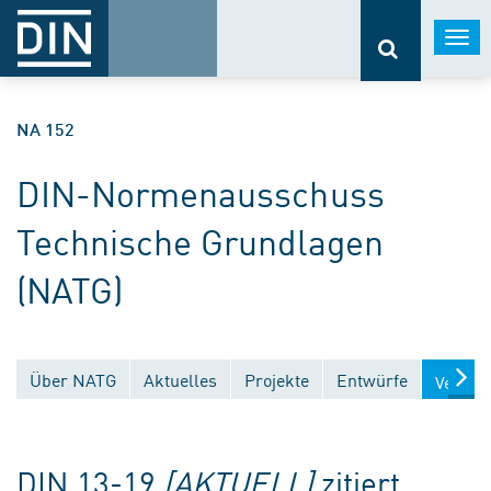
Togg
navi
NA 152
DIN-Normenausschuss
Technische Grundlagen
(NATG)
Über NATG
Aktuelles
Projekte
Entwürfe
Veröff
DIN 13-19
[AKTUELL]
zitiert