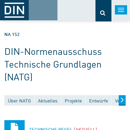
Togg
navi
NA 152
DIN-Normenausschuss
Technische Grundlagen
(NATG)
Über NATG
Aktuelles
Projekte
Entwürfe
Veröff
TECHNISCHE REGEL
[AKTUELL]