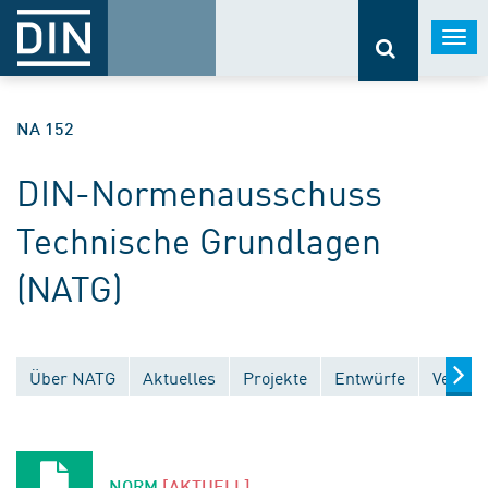
Togg
navi
NA 152
DIN-Normenausschuss
Technische Grundlagen
(NATG)
Über NATG
Aktuelles
Projekte
Entwürfe
Veröff
NORM
[AKTUELL]