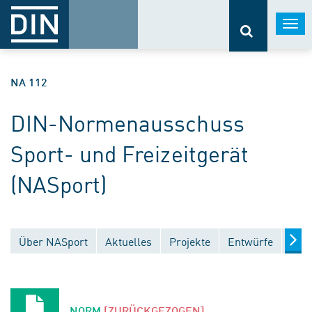
Togg
navi
NA 112
DIN-Normenausschuss
Sport- und Freizeitgerät
(NASport)
Über NASport
Aktuelles
Projekte
Entwürfe
Verö
NORM
[ZURÜCKGEZOGEN]