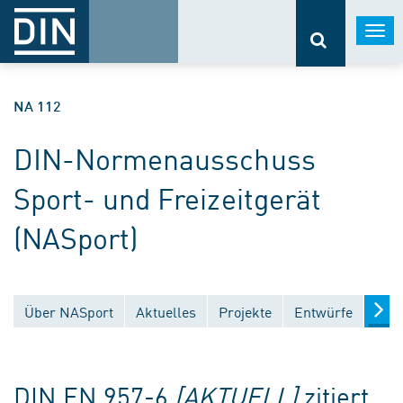
Togg
navi
NA 112
DIN-Normenausschuss
Sport- und Freizeitgerät
(NASport)
Über NASport
Aktuelles
Projekte
Entwürfe
Verö
DIN EN 957-6
[AKTUELL]
zitiert