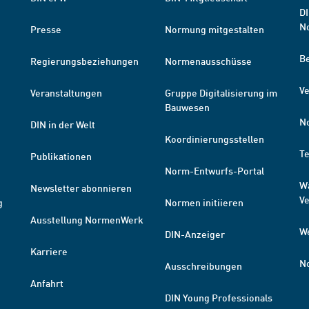
DI
N
Presse
Normung mitgestalten
B
Regierungsbeziehungen
Normenausschüsse
Ve
Veranstaltungen
Gruppe Digitalisierung im
Bauwesen
N
DIN in der Welt
Koordinierungsstellen
T
Publikationen
Norm-Entwurfs-Portal
W
Newsletter abonnieren
V
g
Normen initiieren
Ausstellung NormenWerk
W
DIN-Anzeiger
Karriere
N
Ausschreibungen
Anfahrt
DIN Young Professionals