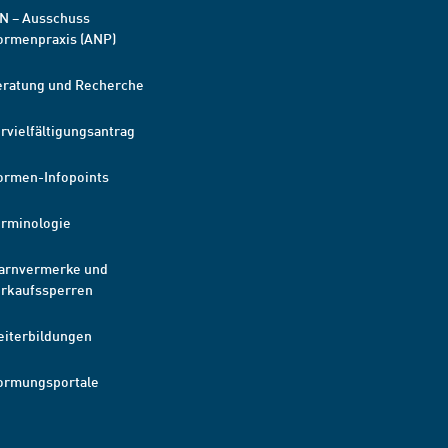
N – Ausschuss
ormenpraxis (ANP)
eratung und Recherche
rvielfältigungsantrag
ormen-Infopoints
erminologie
arnvermerke und
erkaufssperren
eiterbildungen
ormungsportale