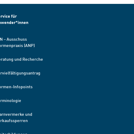
rvice für
nwender*innen
N – Ausschuss
ormenpraxis (ANP)
eratung und Recherche
rvielfältigungsantrag
ormen-Infopoints
erminologie
arnvermerke und
erkaufssperren