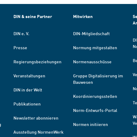
DIN & seine Partner
Mitwirken
Se
A
DIN e. V.
DIN-Mitgliedschaft
DI
N
Presse
Normung mitgestalten
B
Regierungsbeziehungen
Normenausschüsse
Ve
Veranstaltungen
Gruppe Digitalisierung im
Bauwesen
N
DIN in der Welt
Koordinierungsstellen
T
Publikationen
Norm-Entwurfs-Portal
W
Newsletter abonnieren
V
g
Normen initiieren
Ausstellung NormenWerk