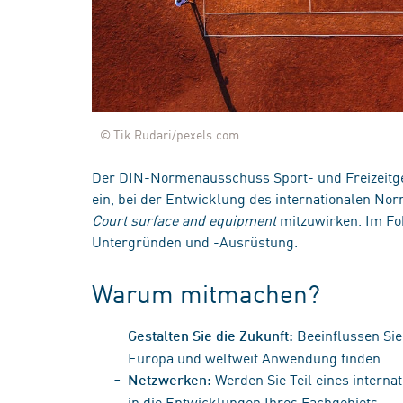
© Tik Rudari/pexels.com
Der DIN-Normenausschuss Sport- und Freizeitge
ein, bei der Entwicklung des internationalen N
Court surface and equipment
mitzuwirken. Im Fok
Untergründen und -Ausrüstung.
Warum mitmachen?
Beeinflussen Sie
Gestalten Sie die Zukunft:
Europa und weltweit Anwendung finden.
Werden Sie Teil eines interna
Netzwerken:
in die Entwicklungen Ihres Fachgebiets.