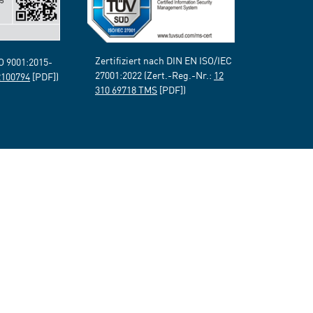
Zertifiziert nach DIN EN ISO/IEC
SO 9001:2015-
27001:2022 (Zert.-Reg.-Nr.:
12
2100794
[PDF])
310 69718 TMS
[PDF])