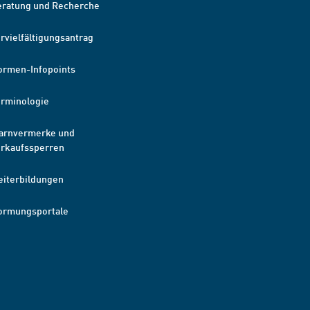
eratung und Recherche
rvielfältigungsantrag
ormen-Infopoints
erminologie
arnvermerke und
erkaufssperren
eiterbildungen
ormungsportale