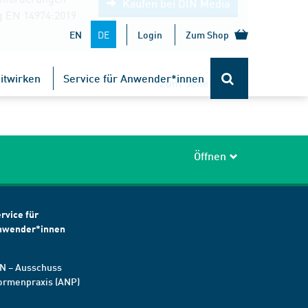
Kaufen bei DIN Media
g EN 14974:2019
DE
EN
Login
Zum Shop
itwirken
Service für Anwender*innen
Zum Seitenanfang
Öffnen
rvice für
nwender*innen
N – Ausschuss
ormenpraxis (ANP)