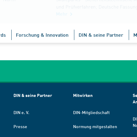
und Prüfverfahren; Deutsche Fassun
Mehr
rds
Forschung & Innovation
DIN & seine Partner
M
DIN & seine Partner
Mitwirken
Se
A
DIN e. V.
DIN-Mitgliedschaft
DI
N
Presse
Normung mitgestalten