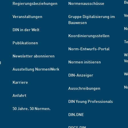
B
Regierungsbeziehungen
Normenausschüsse
Ve
Veranstaltungen
Gruppe Digitalisierung im
Bauwesen
N
DIN in der Welt
Koordinierungsstellen
T
Publikationen
Norm-Entwurfs-Portal
W
Newsletter abonnieren
V
g
Normen initiieren
Ausstellung NormenWerk
W
DIN-Anzeiger
Karriere
N
Ausschreibungen
Anfahrt
DIN Young Professionals
50 Jahre. 50 Normen.
DIN.ONE
DOCS.DIN