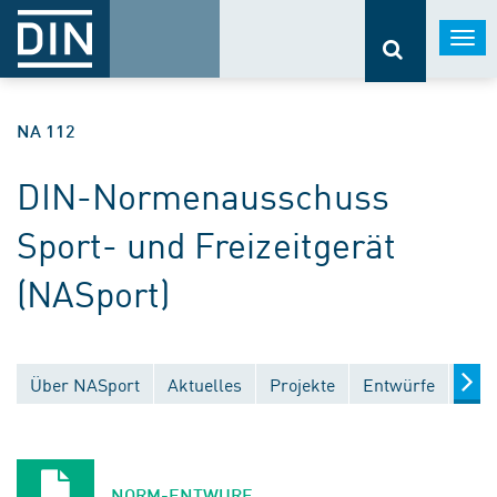
Togg
navi
NA 112
DIN-Normenausschuss
Sport- und Freizeitgerät
(NASport)
Über NASport
Aktuelles
Projekte
Entwürfe
Verö
NORM-ENTWURF