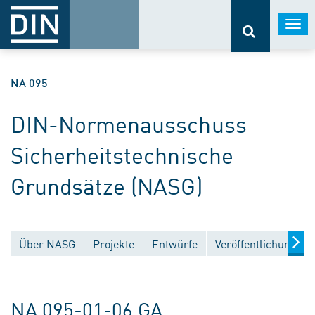
Togg
navi
NA 095
DIN-Normenausschuss
Sicherheitstechnische
Grundsätze (NASG)
Über NASG
Projekte
Entwürfe
Veröffentlichungen
NA 095-01-06 GA