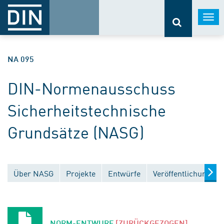
Togg
navi
NA 095
DIN-Normenausschuss
Sicherheitstechnische
Grundsätze (NASG)
Über NASG
Projekte
Entwürfe
Veröffentlichungen
NORM-ENTWURF
[ZURÜCKGEZOGEN]