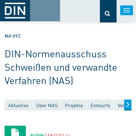
Togg
navi
NA 092
DIN-Normenausschuss
Schweißen und verwandte
Verfahren (NAS)
Aktuelles
Über NAS
Projekte
Entwürfe
Veröffen
NORM
[AKTUELL]