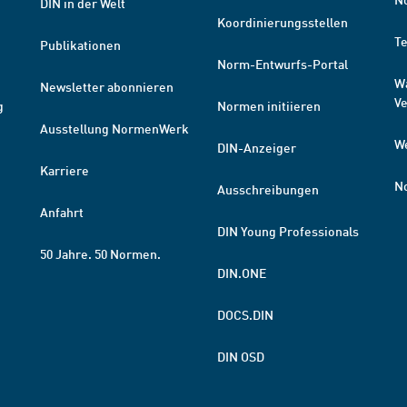
DIN in der Welt
Koordinierungsstellen
T
Publikationen
Norm-Entwurfs-Portal
W
Newsletter abonnieren
V
g
Normen initiieren
Ausstellung NormenWerk
W
DIN-Anzeiger
Karriere
N
Ausschreibungen
Anfahrt
DIN Young Professionals
50 Jahre. 50 Normen.
DIN.ONE
DOCS.DIN
DIN OSD