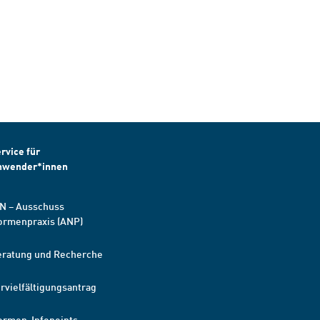
rvice für
nwender*innen
N – Ausschuss
ormenpraxis (ANP)
eratung und Recherche
rvielfältigungsantrag
ormen-Infopoints