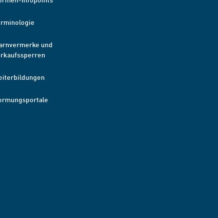
erminologie
arnvermerke und
erkaufssperren
eiterbildungen
ormungsportale