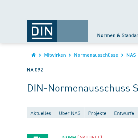
Normen & Standa
Mitwirken
Normenausschüsse
NAS
NA 092
DIN-Normenausschuss Sc
Aktuelles
Über NAS
Projekte
Entwürfe
NORM
[AKTUELL]