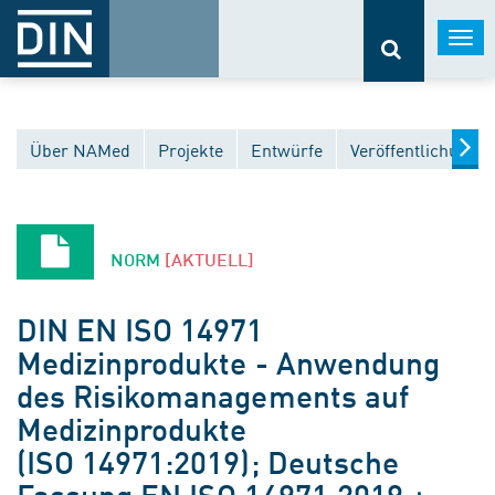
Togg
navi
Über NAMed
Projekte
Entwürfe
Veröffentlichunge
NORM
[AKTUELL]
DIN EN ISO 14971
Medizinprodukte - Anwendung
des Risikomanagements auf
Medizinprodukte
(ISO 14971:2019); Deutsche
Fassung EN ISO 14971:2019 +