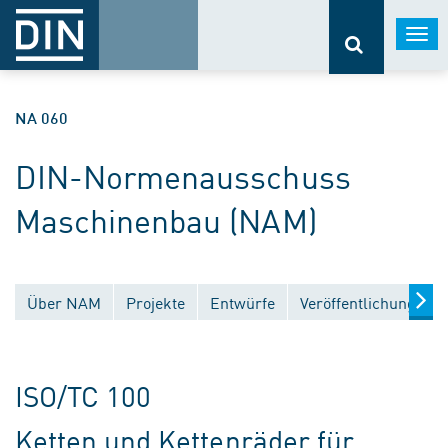
Togg
navi
NA 060
DIN-Normenausschuss
Maschinenbau (NAM)
Über NAM
Projekte
Entwürfe
Veröffentlichungen
ISO/TC 100
Ketten und Kettenräder für