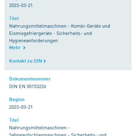
2023-03-21
Titel
Titel
Nahrungsmittelmaschinen - Kombi-Geräte und
Eismixgefriergeräte - Sicherheits- und
Hygieneanforderungen
Mehr
Kontakt zu DIN
Kontakt zu DIN
Dokumentnummer
Dokumentnummer
DIN EN 00153226
Beginn
Beginn
2023-03-21
Titel
Titel
Nahrungsmittelmaschinen -
Sahneaufschlagmaschinen - Sicherheits- und