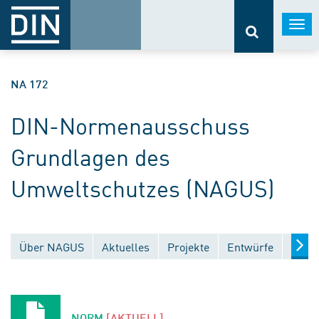
Togg
navi
NA 172
DIN-Normenausschuss
Grundlagen des
Umweltschutzes (NAGUS)
Über NAGUS
Aktuelles
Projekte
Entwürfe
Veröf
NORM
[AKTUELL]