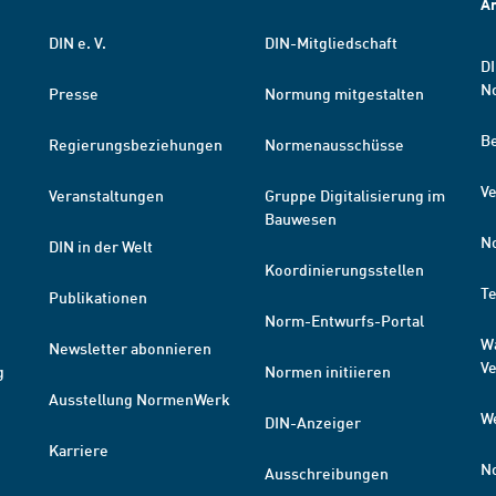
A
DIN e. V.
DIN-Mitgliedschaft
DI
N
Presse
Normung mitgestalten
B
Regierungsbeziehungen
Normenausschüsse
Ve
Veranstaltungen
Gruppe Digitalisierung im
Bauwesen
N
DIN in der Welt
Koordinierungsstellen
T
Publikationen
Norm-Entwurfs-Portal
W
Newsletter abonnieren
V
g
Normen initiieren
Ausstellung NormenWerk
W
DIN-Anzeiger
Karriere
N
Ausschreibungen