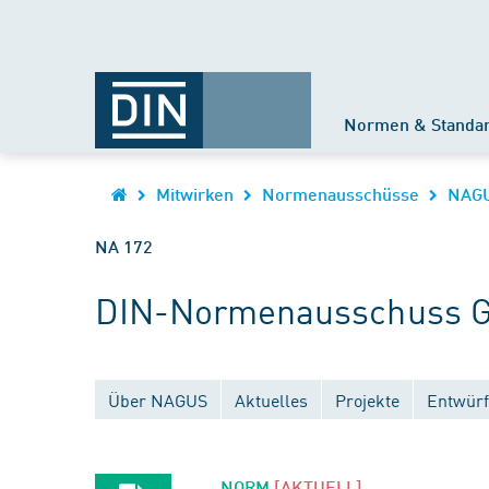
Normen & Standa
Mitwirken
Normenausschüsse
NAG
NA 172
DIN-Normenausschuss G
Über NAGUS
Aktuelles
Projekte
Entwürf
NORM
[AKTUELL]