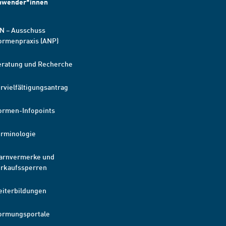
nwender*innen
N – Ausschuss
ormenpraxis (ANP)
eratung und Recherche
rvielfältigungsantrag
ormen-Infopoints
erminologie
arnvermerke und
erkaufssperren
eiterbildungen
ormungsportale