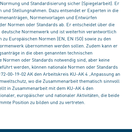
Normung und Standardisierung sicher (Spiegelarbeit). Er
en und Stellungnahmen. Dazu entsendet er Experten in die
ormenanträgen, Normenvorlagen und Entwürfen
er Normen oder Standards ab. Er entscheidet über die
 deutsche Normenwerk und ist weiterhin verantwortlich
en zu Europäischen Normen (EN, EN ISO) sowie zu den
e Normenwerk übernommen werden sollen. Zudem kann er
anträge in die oben genannten technischen
e Normen oder Standards notwendig sind, aber keine
geführt werden, können nationale Normen oder Standards
 172-00-19-02 AK den Arbeitskreis KU-AK 4 „Anpassung an
mweltschutz, wo die Zusammenarbeit thematisch sinnvoll
stellt in Zusammenarbeit mit dem KU-AK 4 den
ionaler, europäischer und nationaler Aktivitäten, die beide
mmte Position zu bilden und zu vertreten.