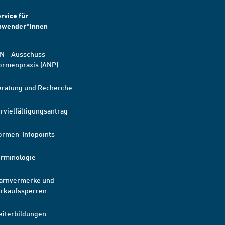
rvice für
nwender*innen
N – Ausschuss
ormenpraxis (ANP)
eratung und Recherche
rvielfältigungsantrag
ormen-Infopoints
erminologie
arnvermerke und
erkaufssperren
eiterbildungen