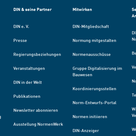
DIN & seine Partner
Mitwirken
Se
A
DIN e. V.
DIN-Mitgliedschaft
DI
N
Presse
Normung mitgestalten
B
Regierungsbeziehungen
Normenausschüsse
Ve
Veranstaltungen
Gruppe Digitalisierung im
Bauwesen
N
DIN in der Welt
Koordinierungsstellen
T
Publikationen
Norm-Entwurfs-Portal
W
Newsletter abonnieren
V
g
Normen initiieren
Ausstellung NormenWerk
W
DIN-Anzeiger