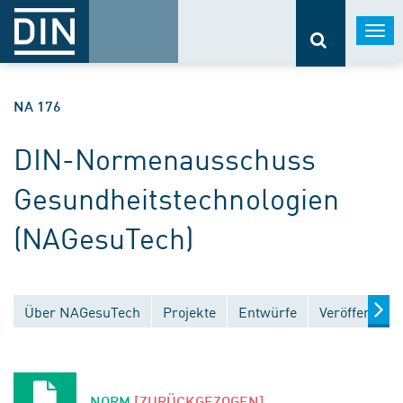
Togg
navi
NA 176
DIN-Normenausschuss
Gesundheitstechnologien
(NAGesuTech)
Über NAGesuTech
Projekte
Entwürfe
Veröffentlic
NORM
[ZURÜCKGEZOGEN]