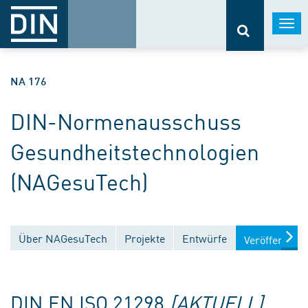
Togg
navi
NA 176
DIN-Normenausschuss
Gesundheitstechnologien
(NAGesuTech)
Über NAGesuTech
Projekte
Entwürfe
Veröffentlic
DIN EN ISO 21298
[AKTUELL]