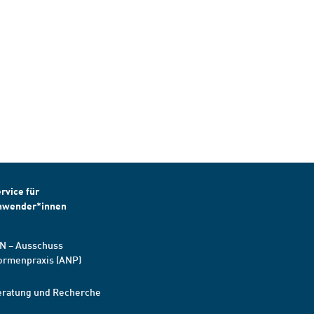
rvice für
nwender*innen
N – Ausschuss
ormenpraxis (ANP)
eratung und Recherche