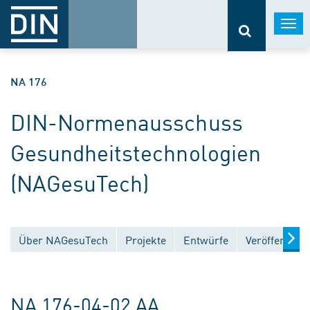
Togg
navi
NA 176
DIN-Normenausschuss
Gesundheitstechnologien
(NAGesuTech)
Über NAGesuTech
Projekte
Entwürfe
Veröffentlic
NA 176-04-02 AA