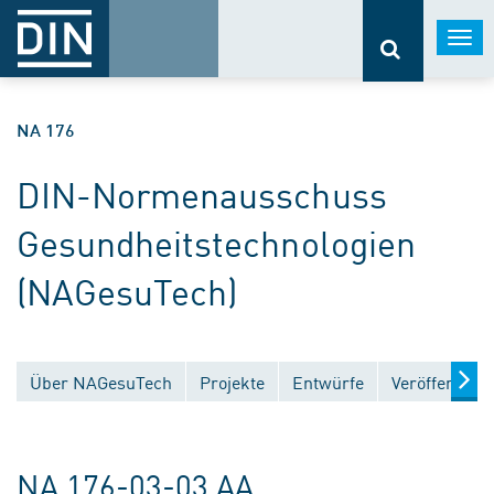
Togg
navi
NA 176
DIN-Normenausschuss
Gesundheitstechnologien
(NAGesuTech)
Über NAGesuTech
Projekte
Entwürfe
Veröffentlic
NA 176-03-03 AA