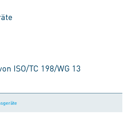
räte
von ISO/TC 198/WG 13
nsgeräte