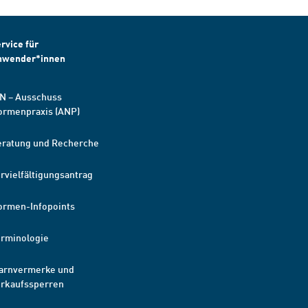
rvice für
nwender*innen
N – Ausschuss
ormenpraxis (ANP)
eratung und Recherche
rvielfältigungsantrag
ormen-Infopoints
erminologie
arnvermerke und
erkaufssperren