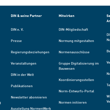
DIN & seine Partner
Mitwirken
Se
A
DIN e. V.
DIN-Mitgliedschaft
DI
N
Presse
Normung mitgestalten
B
Regierungsbeziehungen
Normenausschüsse
Ve
Veranstaltungen
Gruppe Digitalisierung im
Bauwesen
N
DIN in der Welt
Koordinierungsstellen
T
Publikationen
Norm-Entwurfs-Portal
W
Newsletter abonnieren
V
g
Normen initiieren
Ausstellung NormenWerk